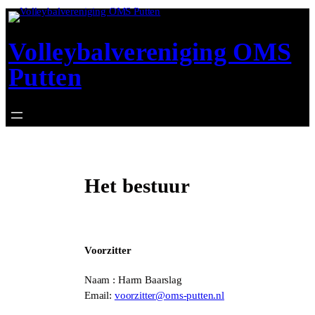
Ga
naar
Volleybalvereniging OMS
de
inhoud
Putten
Het bestuur
Voorzitter
Naam : Harm Baarslag
Email:
voorzitter@oms-putten.nl