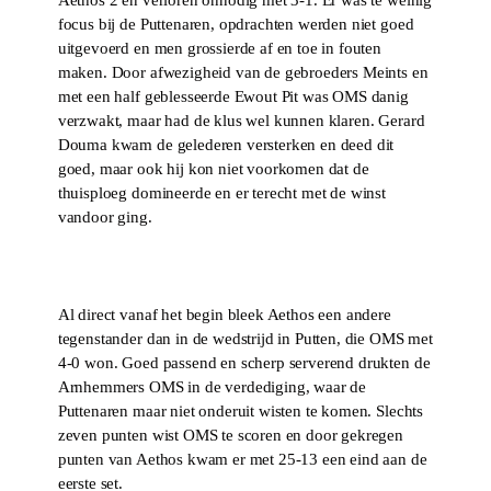
Aethos 2 en verloren onnodig met 3-1. Er was te weinig
focus bij de Puttenaren, opdrachten werden niet goed
uitgevoerd en men grossierde af en toe in fouten
maken. Door afwezigheid van de gebroeders Meints en
met een half geblesseerde Ewout Pit was OMS danig
verzwakt, maar had de klus wel kunnen klaren. Gerard
Douma kwam de gelederen versterken en deed dit
goed, maar ook hij kon niet voorkomen dat de
thuisploeg domineerde en er terecht met de winst
vandoor ging.
Al direct vanaf het begin bleek Aethos een andere
tegenstander dan in de wedstrijd in Putten, die OMS met
4-0 won. Goed passend en scherp serverend drukten de
Arnhemmers OMS in de verdediging, waar de
Puttenaren maar niet onderuit wisten te komen. Slechts
zeven punten wist OMS te scoren en door gekregen
punten van Aethos kwam er met 25-13 een eind aan de
eerste set.