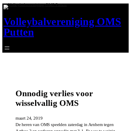
Ga
naar
Volleybalvereniging OMS
de
inhoud
Putten
Onnodig verlies voor
wisselvallig OMS
maart 24, 2019
De heren van OMS speelden zaterdag in Arnhem tegen